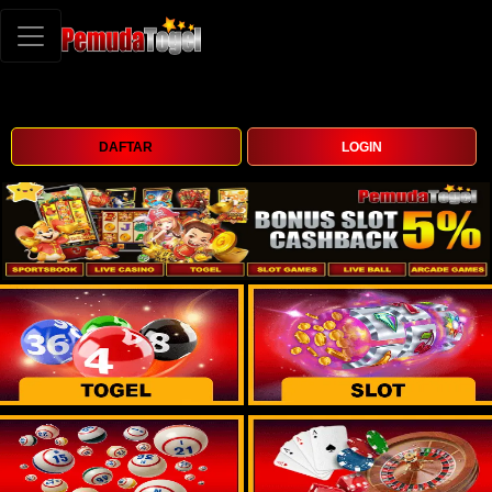
DAFTAR
LOGIN