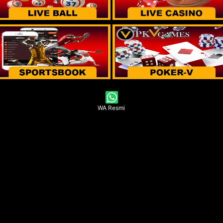
WA Resmi