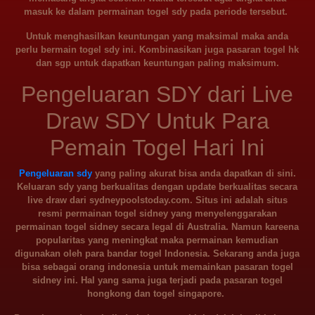
masuk ke dalam permainan togel sdy pada periode tersebut.
Untuk menghasilkan keuntungan yang maksimal maka anda
perlu bermain togel sdy ini. Kombinasikan juga pasaran togel hk
dan sgp untuk dapatkan keuntungan paling maksimum.
Pengeluaran SDY dari Live
Draw SDY Untuk Para
Pemain Togel Hari Ini
Pengeluaran sdy
yang paling akurat bisa anda dapatkan di sini.
Keluaran sdy yang berkualitas dengan update berkualitas secara
live draw dari sydneypoolstoday.com. Situs ini adalah situs
resmi permainan togel sidney yang menyelenggarakan
permainan togel sidney secara legal di Australia. Namun kareena
popularitas yang meningkat maka permainan kemudian
digunakan oleh para bandar togel Indonesia. Sekarang anda juga
bisa sebagai orang indonesia untuk memainkan pasaran togel
sidney ini. Hal yang sama juga terjadi pada pasaran togel
hongkong dan togel singapore.