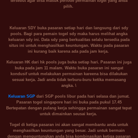
tersebut agar bisa masuk periode permainan togel yang anda
pilih.
Keluaran SDY buka pasaran setiap hari dan langsung dari sdy
pools. Bagi para pemain togel sdy maka harus melihat angka
keluaran sdy ini. Data sdy yang berkualitas selalu tersedia pada
situs ini untuk menghasilkan keuntungan. Waktu pada pasaran
ini kurang baik karena ada pada jam kerja.
Keluaran HK dari hk pools juga buka setiap hari. Pasaran ini juga
buka pada jam 11 malam. Waktu buka pasaran ini sangat
kondusif untuk melakukan permainan kareena bisa dilakukan
sesuai kerja. Jadi anda tidak terburu-buru ketika memasang
angka. \
Keluaran SGP
dari SGP pools libur pada hari selasa dan jumat.
Pasaran togel singapore hari ini buka pada pukul 17.45
Bertepatan dengan pulang kerja sehingga permainan sangat tepat
untuk dimainkan seusai kerja.
Togel di ketiga pasaran ini akan sangat membantu anda untuk
menghasilkan keuntungan yang besar. Jadi untuk bermain
dengan menguntungkan anda bisa kombinasikan ketiga pasaran